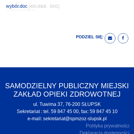
wybór.doc
[403,00kB, .DOC]
PODZIEL SIĘ:
WYŚLIJ E
UDO
SAMODZIELNY PUBLICZNY MIEJSKI
ZAKŁAD OPIEKI ZDROWOTNEJ
ul. Tuwima 37, 76-200 SŁUPSK
Sekretariat : tel. 59 847 45 00, fax: 59 847 45 10
e-mail:
sekretariat@spmzoz-slupsk.pl
Polityka prywatności
Deklaracja dostępności