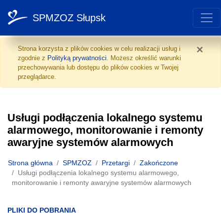
SPMZOZ Słupsk
Usługi podłączenia loka
Przejdź do treści
×
Strona korzysta z plików cookies w celu realizacji usług i
zgodnie z
Polityką prywatności
. Możesz określić warunki
przechowywania lub dostępu do plików cookies w Twojej
przeglądarce.
Usługi podłączenia lokalnego systemu
alarmowego, monitorowanie i remonty
awaryjne systemów alarmowych
Strona główna
SPMZOZ
Przetargi
Zakończone
Usługi podłączenia lokalnego systemu alarmowego,
monitorowanie i remonty awaryjne systemów alarmowych
PLIKI DO POBRANIA