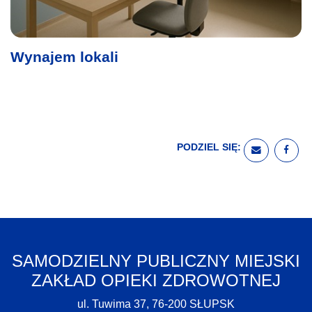
Wynajem lokali
PODZIEL SIĘ:
WYŚLIJ E
UDO
SAMODZIELNY PUBLICZNY MIEJSKI
ZAKŁAD OPIEKI ZDROWOTNEJ
ul. Tuwima 37, 76-200 SŁUPSK