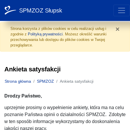
SPMZOZ Słupsk
Ankieta satysfakcji
Przejdź do treści
×
Strona korzysta z plików cookies w celu realizacji usług i
zgodnie z
Polityką prywatności
. Możesz określić warunki
przechowywania lub dostępu do plików cookies w Twojej
przeglądarce.
Ankieta satysfakcji
Strona główna
SPMZOZ
Ankieta satysfakcji
Drodzy Państwo,
uprzejmie prosimy o wypełnienie ankiety, która ma na celu
poznanie Państwa opinii o działalności SPMZOZ. Zdobyte
w ten sposób informacje wykorzystamy do doskonalenia
jakości naszej pracy.