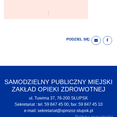
PODZIEL SIĘ:
WYŚLIJ E
UDO
SAMODZIELNY PUBLICZNY MIEJSKI
ZAKŁAD OPIEKI ZDROWOTNEJ
ul. Tuwima 37, 76-200 SŁUPSK
Sekretariat : tel. 59 847 45 00, fax: 59 847 45 10
e-mail:
sekretariat@spmzoz-slupsk.pl
Polityka prywatności