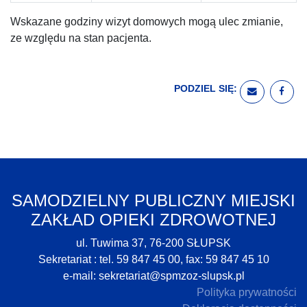
Wskazane godziny wizyt domowych mogą ulec zmianie,
ze względu na stan pacjenta.
PODZIEL SIĘ:
WYŚLIJ E
UDO
SAMODZIELNY PUBLICZNY MIEJSKI
ZAKŁAD OPIEKI ZDROWOTNEJ
ul. Tuwima 37, 76-200 SŁUPSK
Sekretariat : tel. 59 847 45 00, fax: 59 847 45 10
e-mail:
sekretariat@spmzoz-slupsk.pl
Polityka prywatności