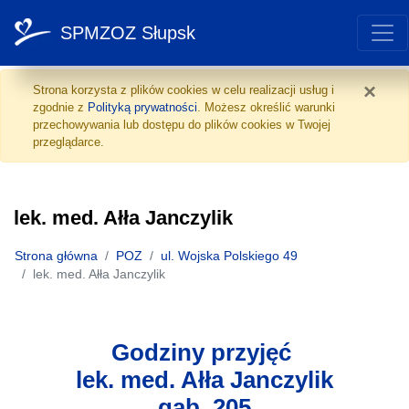
SPMZOZ Słupsk
lek. med. Ałła Janczylik
Przejdź do treści
×
Strona korzysta z plików cookies w celu realizacji usług i
zgodnie z
Polityką prywatności
. Możesz określić warunki
przechowywania lub dostępu do plików cookies w Twojej
przeglądarce.
lek. med. Ałła Janczylik
Strona główna
POZ
ul. Wojska Polskiego 49
lek. med. Ałła Janczylik
Godziny przyjęć
lek. med. Ałła Janczylik
gab. 205