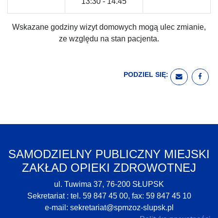
13:30 - 14.45
Wskazane godziny wizyt domowych mogą ulec zmianie,
ze względu na stan pacjenta.
PODZIEL SIĘ:
WYŚLIJ E
UDO
SAMODZIELNY PUBLICZNY MIEJSKI
ZAKŁAD OPIEKI ZDROWOTNEJ
ul. Tuwima 37, 76-200 SŁUPSK
Sekretariat : tel. 59 847 45 00, fax: 59 847 45 10
e-mail:
sekretariat@spmzoz-slupsk.pl