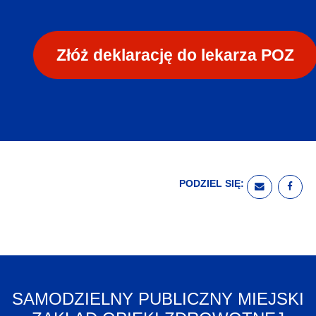
Złóż deklarację do lekarza POZ
PODZIEL SIĘ:
WYŚLIJ E
UDO
SAMODZIELNY PUBLICZNY MIEJSKI