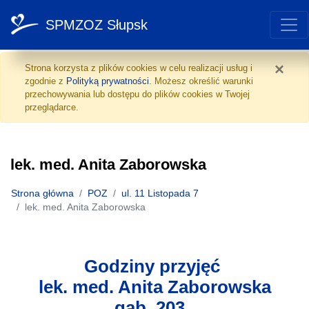
SPMZOZ Słupsk
lek. med. Anita Zaborow
Przejdź do treści
×
Strona korzysta z plików cookies w celu realizacji usług i
zgodnie z
Polityką prywatności
. Możesz określić warunki
przechowywania lub dostępu do plików cookies w Twojej
przeglądarce.
lek. med. Anita Zaborowska
Strona główna
POZ
ul. 11 Listopada 7
lek. med. Anita Zaborowska
Godziny przyjęć
lek. med. Anita Zaborowska
gab. 203