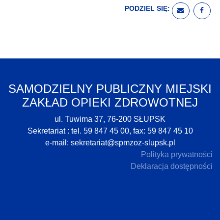
PODZIEL SIĘ:
WYŚLIJ E
UDO
SAMODZIELNY PUBLICZNY MIEJSKI
ZAKŁAD OPIEKI ZDROWOTNEJ
ul. Tuwima 37, 76-200 SŁUPSK
Sekretariat : tel. 59 847 45 00, fax: 59 847 45 10
e-mail:
sekretariat@spmzoz-slupsk.pl
Polityka prywatności
Deklaracja dostępności