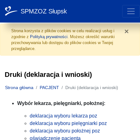
SPMZOZ Słupsk
Druki (deklaracja i wniosk
Przejdź do treści
×
Strona korzysta z plików cookies w celu realizacji usług i
zgodnie z
Polityką prywatności
. Możesz określić warunki
przechowywania lub dostępu do plików cookies w Twojej
przeglądarce.
Druki (deklaracja i wnioski)
Strona główna
PACJENT
Druki (deklaracja i wnioski)
Wybór lekarza, pielęgniarki, położnej:
deklaracja wyboru lekarza poz
deklaracja wyboru pielęgniarki poz
deklaracja wyboru położnej poz
oświadczenie pacjenta