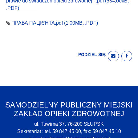
prawie do świadczeń opieki zdrowotnej , .pdf (534,00kB,
.PDF)
ПРАВА ПАЦІЄНТА.pdf (1,00MB, .PDF)
PODZIEL SIĘ:
WYŚLIJ E
UDO
SAMODZIELNY PUBLICZNY MIEJSKI
ZAKŁAD OPIEKI ZDROWOTNEJ
ul. Tuwima 37, 76-200 SŁUPSK
Sekretariat : tel. 59 847 45 00, fax: 59 847 45 10