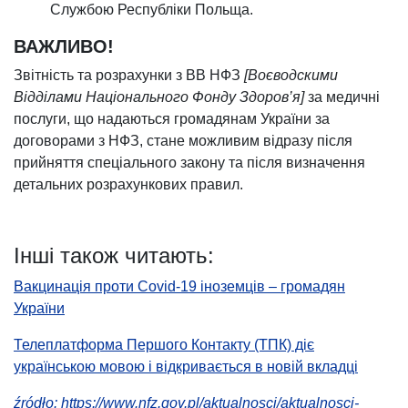
Службою Республіки Польща.
ВАЖЛИВО!
Звітність та розрахунки з ВВ НФЗ
[Воєводскими
Відділами Національного Фонду Здоров’я]
за медичні
послуги, що надаються громадянам України за
договорами з НФЗ, стане можливим відразу після
прийняття спеціального закону та після визначення
детальних розрахункових правил.
Інші також читають:
Вакцинація проти Covid-19 іноземців – громадян
otwiera się w nowej karcie
України
Телеплатформа Першого Контакту (ТПК) діє
українською мовою і відкривається в новій вкладці
źródło: https://www.nfz.gov.pl/aktualnosci/aktualnosci-