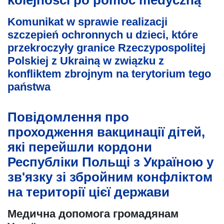
kolejności po pomoc medyczną
Komunikat w sprawie realizacji
szczepień ochronnych u dzieci, które
przekroczyły granice Rzeczypospolitej
Polskiej z Ukrainą w związku z
konfliktem zbrojnym na terytorium tego
państwa
Повідомлення про
проходження вакцинації дітей,
які перейшли кордони
Республіки Польщі з Україною у
зв'язку зі збройним конфліктом
на території цієї держави
Медична допомога громадянам