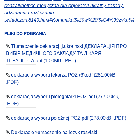
centrali/pomoc-medyczna-dla-obywateli-ukrainy-zasady-
udzielania-i-rozliczania-
swiadczen,8149.html#Komunikat%20w%20j%C4%99zyku%
otwiera się w nowej karcie
PLIKI DO POBRANIA
Tłumaczenie deklaracji j.ukraiński ДЕКЛАРАЦІЯ ПРО
ВИБІР МЕДИЧНОГО ЗАКЛАДУ ТА ЛІКАРЯ
ТЕРАПЕВТА.ppt (1,00MB, .PPT)
deklaracja wyboru lekarza POZ (6).pdf (281,00kB,
.PDF)
deklaracja wyboru pielęgniarki POZ.pdf (277,00kB,
.PDF)
deklaracja wyboru położnej POZ.pdf (278,00kB, .PDF)
Deklaracje tłumaczenie na język rosyjski