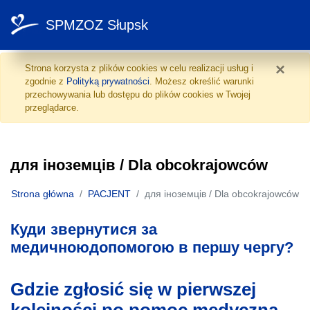
SPMZOZ Słupsk
для іноземців / Dla obc
Przejdź do treści
×
Strona korzysta z plików cookies w celu realizacji usług i
zgodnie z
Polityką prywatności
. Możesz określić warunki
przechowywania lub dostępu do plików cookies w Twojej
przeglądarce.
для іноземців / Dla obcokrajowców
Strona główna
PACJENT
для іноземців / Dla obcokrajowców
Куди звернутися за
медичноюдопомогою в першу чергу?
Gdzie zgłosić się w pierwszej