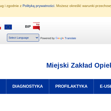
- 50 zł
ług i zgodnie z
Polityką prywatności
. Możesz określić warunki przechow
BIP
st
 tekst
Powered by
Translate
Miejski Zakład Opi
DIAGNOSTYKA
PROFILAKTYKA
E-US