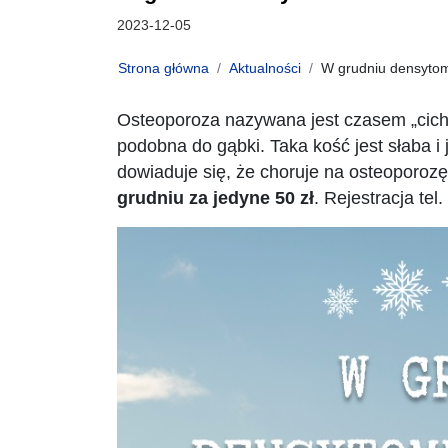
Data publikacji:
2023-12-05
Strona główna
Aktualności
W grudniu densytome
Osteoporoza nazywana jest czasem „cichym
podobna do gąbki. Taka kość jest słaba i 
dowiaduje się, że choruje na osteoporozę
grudniu za jedyne 50 zł
.
Rejestracja tel.