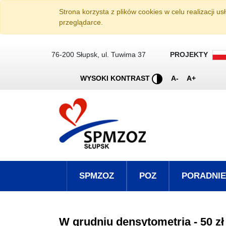
W grudniu densytometria 
Przejdź do treści
Strona korzysta z plików cookies w celu realizacji us
przeglądarce.
76-200 Słupsk, ul. Tuwima 37
PROJEKTY
Pomniejsz tek
Powiększ
WYSOKI KONTRAST
A-
A+
SPMZOZ
POZ
PORADNIE
W grudniu densytometria - 50 zł