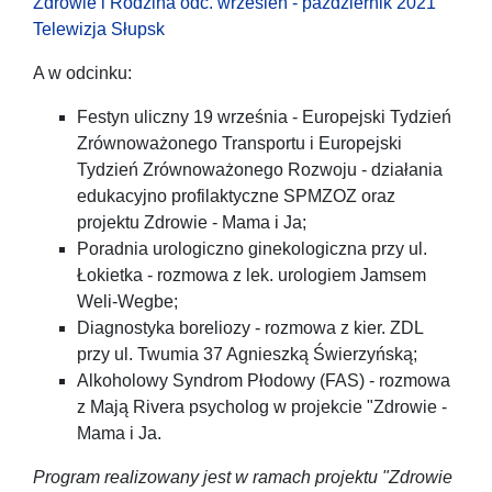
Zdrowie i Rodzina odc. wrzesień - październik 2021
Telewizja Słupsk
A w odcinku:
Festyn uliczny 19 września - Europejski Tydzień
Zrównoważonego Transportu i Europejski
Tydzień Zrównoważonego Rozwoju - działania
edukacyjno profilaktyczne SPMZOZ oraz
projektu Zdrowie - Mama i Ja;
Poradnia urologiczno ginekologiczna przy ul.
Łokietka - rozmowa z lek. urologiem Jamsem
Weli-Wegbe;
Diagnostyka boreliozy - rozmowa z kier. ZDL
przy ul. Twumia 37 Agnieszką Świerzyńską;
Alkoholowy Syndrom Płodowy (FAS) - rozmowa
z Mają Rivera psycholog w projekcie "Zdrowie -
Mama i Ja.
Program realizowany jest w ramach projektu "Zdrowie