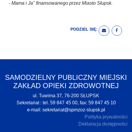
- Mama i Ja" finansowanego przez Miasto Słupsk.
PODZIEL SIĘ:
WYŚLIJ EM
UDOST
SAMODZIELNY PUBLICZNY MIEJSKI
ZAKŁAD OPIEKI ZDROWOTNEJ
ul. Tuwima 37, 76-200 SŁUPSK
Sekretariat : tel. 59 847 45 00, fax: 59 847 45 10
e-mail:
sekretariat@spmzoz-slupsk.pl
Polityka prywatności
Deklaracja dostępności