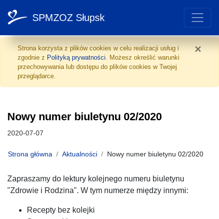
SPMZOZ Słupsk
Nowy numer biuletynu 0
Przejdź do treści
×
Strona korzysta z plików cookies w celu realizacji usług i
zgodnie z
Polityką prywatności
. Możesz określić warunki
przechowywania lub dostępu do plików cookies w Twojej
przeglądarce.
Nowy numer biuletynu 02/2020
Data publikacji:
2020-07-07
Strona główna
Aktualności
Nowy numer biuletynu 02/2020
Zapraszamy do lektury kolejnego numeru biuletynu
"Zdrowie i Rodzina". W tym numerze między innymi:
Recepty bez kolejki