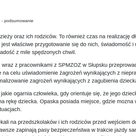
e - podsumowanie
ieży oraz ich rodziców. To również czas na realizację 
est właściwe przygotowanie się do nich, świadomość i 
 radość z mile spędzonych chwil.
ku wraz z pracownikami z SPMZOZ w Słupsku przeprowadz
e na celu uświadomienie żagrożeń wynikających z niepr
malizowanie zagrożeń wynikających z zagubienia dzie
jakie ogarnia człowieka, gdy orientuje się, że jego dziec
na rękę dziecka. Opaska posiada miejsce, gdzie mozna w
tuacjach.
kali na przedszkolaków i ich rodziców przed wejściem do
e zawsze zapinają pasy bezpieczeństwa w trakcie jazdy