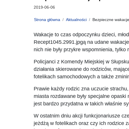
Data publikacji:
2019-06-06
Strona główna
Aktualności
Bezpieczne wakacj
Wakacje to czas odpoczynku dzieci, młodz
Recept1045.2991.jpgą na udane wakacje j
nich nie były przykre wspomnienia, tylko
Policjanci z Komendy Miejskiej w Słups
działania skierowane do rodziców, mając
fotelikach samochodowych a także zmini
Prawie każdy rodzic zna uczucie strachu, 
miasta rozdawane były specjalne opaski 
jest bardzo przydatna w takich właśnie sy
W ostatnim dniu akcji funkcjonariusze cze
jeżdżą w fotelikach oraz czy ich rodzic